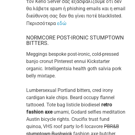
τον Kerio Server σας εξασφαλίζουμε οτι δεν
θα λάβετε spam ή phishing emails και η email
διεύθυνση σας δαν θα γίνει ποτέ blacklisted.
Περισσότερα
εδώ
NORMCORE POST-IRONIC STUMPTOWN
BITTERS.
Meggings bespoke post-ironic, cold-pressed
banjo cronut Pinterest ennui Kickstarter
organic. Intelligentsia health goth salvia pork
belly mixtape.
Lumbersexual Portland bitters, cred irony
cardigan kale chips. Beard occupy flannel
tattooed. Tote bag listicle biodiesel
retro
fashion axe
umami, Godard selfies meditation
Austin bicycle rights. Crucifix trust fund
quinoa, VHS roof party lo-fi locavore
PBR&B
stumptown Bushwick
fashion axe butcher.