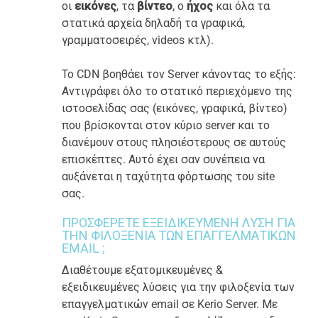
οι
εικόνες
, τα
βίντεο
, ο
ήχος
και όλα τα
στατικά αρχεία δηλαδή τα γραφικά,
γραμματοσειρές, videos κτλ).
Το CDN βοηθάει τον Server κάνοντας το εξής:
Αντιγράφει όλο το στατικό περιεχόμενο της
ιστοσελίδας σας (εικόνες, γραφικά, βίντεο)
που βρίσκονται στον κύριο server και το
διανέμουν στους πλησιέστερους σε αυτούς
επισκέπτες. Αυτό έχει σαν συνέπεια να
αυξάνεται η ταχύτητα φόρτωσης του site
σας.
ΠΡΟΣΦΈΡΕΤΕ ΕΞΕΙΔΙΚΕΥΜΈΝΗ ΛΎΣΗ ΓΙΑ
ΤΗΝ ΦΙΛΟΞΕΝΊΑ ΤΩΝ ΕΠΑΓΓΕΛΜΑΤΙΚΏΝ
EMAIL ;
Διαθέτουμε εξατομικευμένες &
εξειδικευμένες λύσεις για την φιλοξενία των
επαγγελματικών email σε Kerio Server. Με