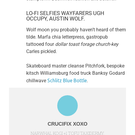
LO-FI SELFIES WAYFARERS UGH
OCCUPY, AUSTIN WOLF.
Wolf moon you probably haven’t heard of them
tilde. Marfa chia letterpress, gastropub
tattooed four
dollar toast forage church-key
Carles pickled.
Skateboard master cleanse Pitchfork, bespoke
kitsch Williamsburg food truck Banksy Godard
chillwave
Schlitz Blue Bottle
.
CRUCIFIX XOXO
NARWHAL KOGI +1 TOFU TAXIDERMY,