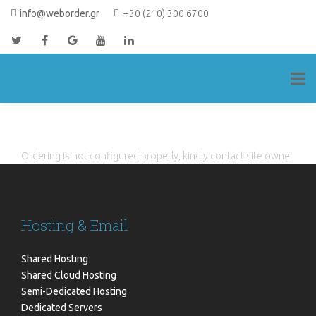
Skip
info@weborder.gr
+30 (210) 300 6700
to
content
ΚΑΛΑΘΙ ΑΓΟΡΩΝ
Ordering is not configured properly, kindly contact site owner
Hosting & Email
Shared Hosting
Shared Cloud Hosting
Semi-Dedicated Hosting
Dedicated Servers