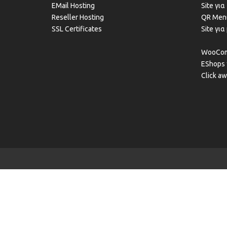
EMail Hosting
Site γι
Reseller Hosting
QR Men
SSL Certificates
Site γι
WooCom
EShops
Click a