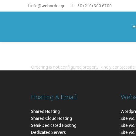
Skip
info@weborder.gr
+30 (210) 300 6700
to
content
H
ΚΑΛΑΘΙ ΑΓΟΡΩ
Ordering is not configured properly, kindly contact sit
Hosting & Email
Webs
Shared Hosting
Wordpre
Shared Cloud Hosting
Site γι
Semi-Dedicated Hosting
Site γι
Dedicated Servers
Site γι