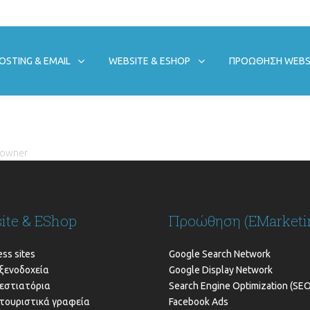
OSTING & EMAIL
WEBSITE & ESHOP
ΠΡΟΩΘΗΣΗ WEBS
Ν
e owner
ite & EShop
Προώθηση (EMarketi
ss sites
Google Search Network
α ξενοδοχεία
Google Display Network
α εστιατόρια
Search Engine Optimization (SEO
α τουριστικά γραφεία
Facebook Ads